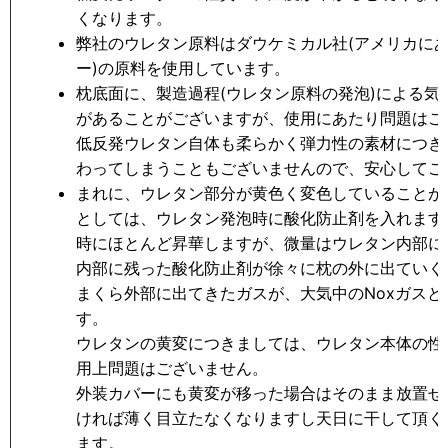
くなります。
弊社のウレタン原料はダウケミカル社(アメリカに
ー)の原料を使用しています。
枕底面に、製造過程(ウレタン原料の発泡)による気
があることがございますが、使用にあたり問題はご
低反発ウレタン自体も柔らかく弾力性の素材につき
わってしまうこともございませんので、安心してご
まれに、ウレタン部分が黄色く変色していることが
としては、ウレタン発泡時に酸化防止剤を入れます
時にほとんど昇華しますが、微量はウレタン内部に
内部に残った酸化防止剤が徐々に枕の外に出ていく
まくら外部に出てきたガスが、大気中のNoxガス
す。
ウレタンの黄変につきましては、ウレタン本体の性
用上問題はございません。
外装カバーにも黄変が移った場合はそのまま放置せ
ければ薄く目立たなくなりますし天日に干して頂く
ます。