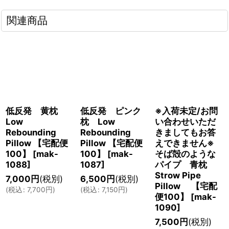
関連商品
低反発 黄枕
低反発 ピンク
※入荷未定/お問
Low
枕 Low
い合わせいただ
Rebounding
Rebounding
きましてもお答
Pillow 【宅配便
Pillow 【宅配便
えできません※
100】
[
mak-
100】
[
mak-
そば殻のような
1088
]
1087
]
パイプ 青枕
Strow Pipe
7,000
円
(税別)
6,500
円
(税別)
Pillow 【宅配
(
税込
:
7,700
円
)
(
税込
:
7,150
円
)
便100】
[
mak-
1090
]
7,500
円
(税別)