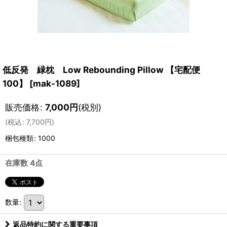
低反発 緑枕 Low Rebounding Pillow 【宅配便
100】
[
mak-1089
]
販売価格
:
7,000
円
(税別)
(
税込
:
7,700
円
)
梱包種類
:
1000
在庫数 4点
数量
:
返品特約に関する重要事項