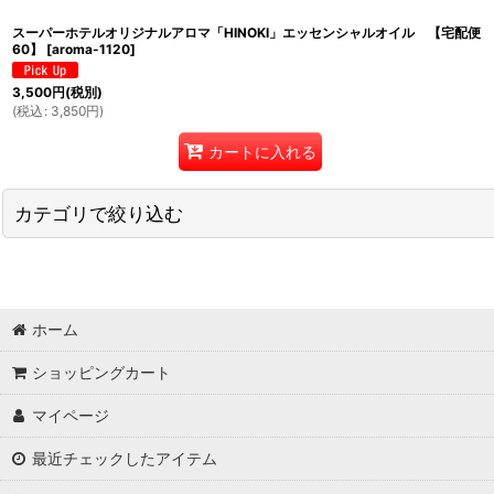
スーパーホテルオリジナルアロマ「HINOKI」エッセンシャルオイル 【宅配便
60】
[
aroma-1120
]
3,500
円
(税別)
(
税込
:
3,850
円
)
カートに入れる
カテゴリで絞り込む
選べる枕
オリジナルマットレス
ホーム
Natural Water+Silica
ショッピングカート
マイページ
健康ドレッシング
最近チェックしたアイテム
オーガニックアメニティ