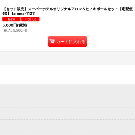
【セット販売】スーパーホテルオリジナルアロマ＆ヒノキボールセット【宅配便
60】
[
aroma-1121
]
5,000
円
(税別)
(
税込
:
5,500
円
)
カートに入れる