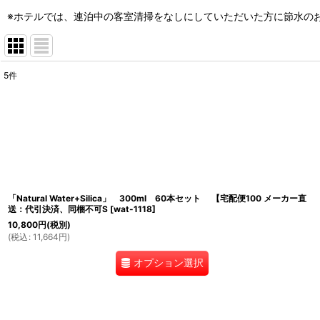
※ホテルでは、連泊中の客室清掃をなしにしていただいた方に節水の
5
件
表示数
:
並び順
:
「Natural Water+Silica」 300ml 60本セット 【宅配便100 メーカー直
送：代引決済、同梱不可S
[
wat-1118
]
10,800
円
(税別)
(
税込
:
11,664
円
)
オプション選択