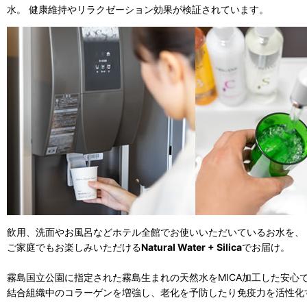
水。 健康維持やリラクゼーション効果が検証されています。
飲用、洗面やお風呂などホテル全館でお使いいただいているお水を、
ご家庭でもお楽しみいただける
Natural Water
+ Silica
でお届け。
霧島国立公園に指定された霧島生まれの天然水をMICA加工した安心
結合組織中のコラーゲンを増強し、老化を予防したり免疫力を活性化