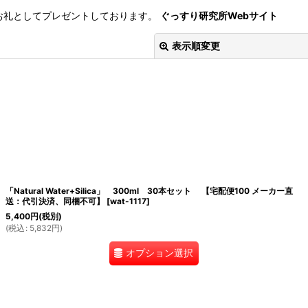
お礼としてプレゼントしております。
ぐっすり研究所Webサイト
表示順変更
絞り込む
「Natural Water+Silica」 300ml 30本セット 【宅配便100 メーカー直
送：代引決済、同梱不可】
[
wat-1117
]
5,400
円
(税別)
(
税込
:
5,832
円
)
オプション選択