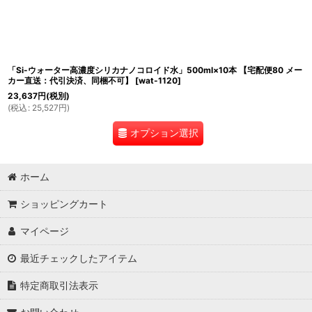
「Si-ウォーター高濃度シリカナノコロイド水」500ml×10本 【宅配便80 メー
カー直送：代引決済、同梱不可】
[
wat-1120
]
23,637
円
(税別)
(
税込
:
25,527
円
)
オプション選択
ホーム
ショッピングカート
マイページ
最近チェックしたアイテム
特定商取引法表示