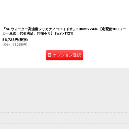
「Si-ウォーター高濃度シリカナノコロイド水」500ml×24本 【宅配便100 メー
カー直送：代引決済、同梱不可】
[
wat-1121
]
56,728
円
(税別)
(
税込
:
61,266
円
)
オプション選択