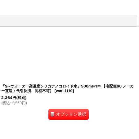
閉じる
「Si-ウォーター高濃度シリカナノコロイド水」500ml×1本 【宅配便60 メーカ
ー直送：代引決済、同梱不可】
[
wat-1119
]
2,364
円
(税別)
(
税込
:
2,553
円
)
オプション選択