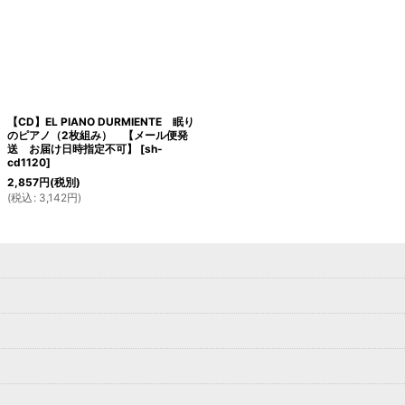
【CD】EL PIANO DURMIENTE 眠り
のピアノ（2枚組み） 【メール便発
送 お届け日時指定不可】
[
sh-
cd1120
]
2,857
円
(税別)
(
税込
:
3,142
円
)