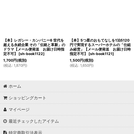
【本】レガシー・カンパニー6 世代を
【本】5つ星のおもてなしを1泊5120
超える永続企業 その「伝統と革新」の
円で実現するスーパーホテルの「仕組
ドラマ【メール便発送 お届け日時指
み経営」【メール便発送 お届け日時
定不可】
[
sh-book1122
]
指定不可】
[
sh-book1121
]
1,700
円
(税別)
1,500
円
(税別)
(
税込
:
1,870
円
)
(
税込
:
1,650
円
)
ホーム
ショッピングカート
マイページ
最近チェックしたアイテム
特定商取引法表示