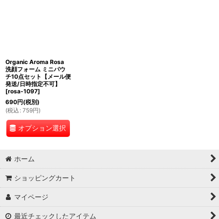
Organic Aroma Rosa
洗顔フォーム ミニパウ
チ10点セット【メール便
発送/日時指定不可】
[
rosa-1097
]
690
円
(税別)
(
税込
:
759
円
)
オプション選択
ホーム
ショッピングカート
マイページ
最近チェックしたアイテム