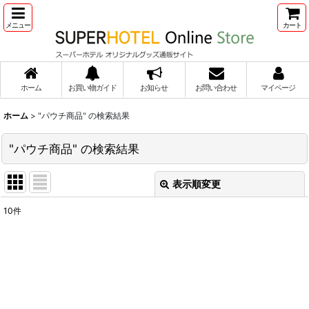
メニュー
カート
ホーム
お買い物ガイド
お知らせ
お問い合わせ
マイページ
ホーム
>
"パウチ商品"
の
検索結果
"パウチ商品"
の
検索結果
表示順変更
閉じる
10
件
商品検索
:
表示数
:
並び順
: