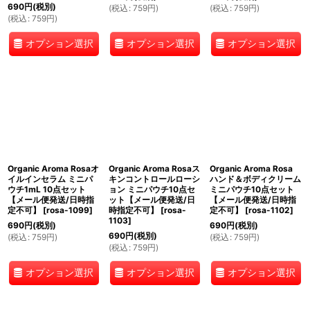
690
円
(税別)
(
税込
:
759
円
)
(
税込
:
759
円
)
(
税込
:
759
円
)
オプション選択
オプション選択
オプション選択
Organic Aroma Rosaオ
Organic Aroma Rosaス
Organic Aroma Rosa
イルインセラム ミニパ
キンコントロールローシ
ハンド＆ボディクリーム
ウチ1mL 10点セット
ョン ミニパウチ10点セ
ミニパウチ10点セット
【メール便発送/日時指
ット【メール便発送/日
【メール便発送/日時指
定不可】
[
rosa-1099
]
時指定不可】
[
rosa-
定不可】
[
rosa-1102
]
1103
]
690
円
(税別)
690
円
(税別)
690
円
(税別)
(
税込
:
759
円
)
(
税込
:
759
円
)
(
税込
:
759
円
)
オプション選択
オプション選択
オプション選択