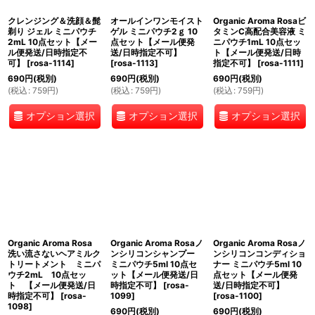
クレンジング＆洗顔＆髭
オールインワンモイスト
Organic Aroma Rosaビ
絞り込む
剃り ジェル ミニパウチ
ゲル ミニパウチ2ｇ 10
タミンC高配合美容液 ミ
2mL 10点セット【メー
点セット【メール便発
ニパウチ1mL 10点セッ
ル便発送/日時指定不
送/日時指定不可】
ト【メール便発送/日時
可】
[
rosa-1114
]
[
rosa-1113
]
指定不可】
[
rosa-1111
]
690
円
(税別)
690
円
(税別)
690
円
(税別)
(
税込
:
759
円
)
(
税込
:
759
円
)
(
税込
:
759
円
)
オプション選択
オプション選択
オプション選択
Organic Aroma Rosa
Organic Aroma Rosaノ
Organic Aroma Rosaノ
洗い流さないヘアミルク
ンシリコンシャンプー
ンシリコンコンディショ
トリートメント ミニパ
ミニパウチ5ml 10点セ
ナー ミニパウチ5ml 10
ウチ2mL 10点セッ
ット【メール便発送/日
点セット【メール便発
ト 【メール便発送/日
時指定不可】
[
rosa-
送/日時指定不可】
時指定不可】
[
rosa-
1099
]
[
rosa-1100
]
1098
]
690
円
(税別)
690
円
(税別)